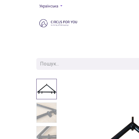
Українська
Головна
Повітряний реквізит
Підвіска