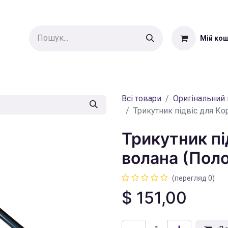
Мій ко
Еквилібр
Оригінальний
Аксесуари
Магазин
Блог
К
Всі товари
Оригінальний 
Трикутник підвіс для Ко
Трикутник пі
волана (Пол
(перегляд 0)
$
151,00