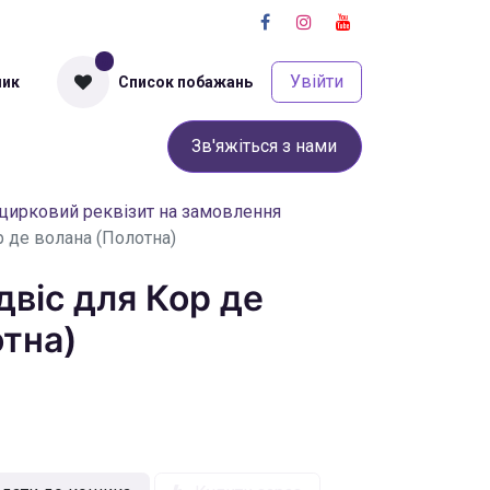
0
Увійти
шик
Список побажань
урси
Про нас
Оплата та доставка
Зв'яжіться з нами
Terms and Conditions
цирковий реквізит на замовлення
р де волана (Полотна)
двіс для Кор де
отна)