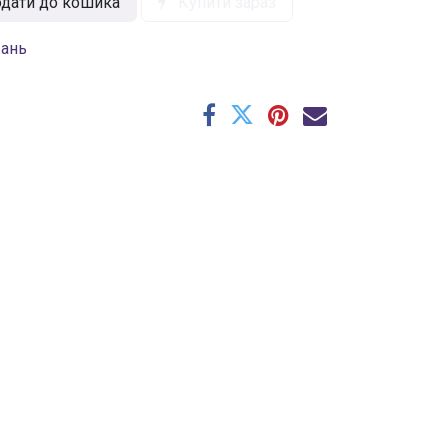
дати до кошика
Купити зараз
жань