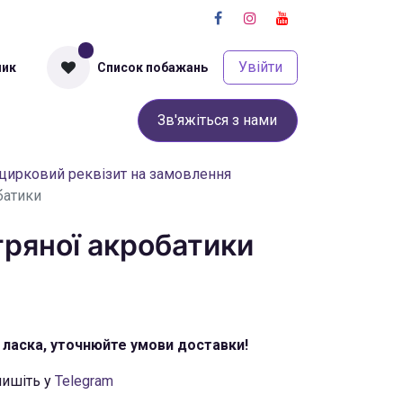
0
Увійти
шик
Список побажань
урси
Про нас
Оплата та доставка
Зв'яжіться з нами
Terms and Conditions
цирковий реквізит на замовлення
батики
тряної акробатики
ласка, уточнюйте умови доставки!
пишіть у
Telegram