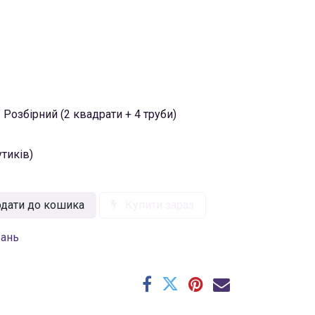
Розбірний (2 квадрати + 4 труби)
утиків)
дати до кошика
Купити зараз
жань