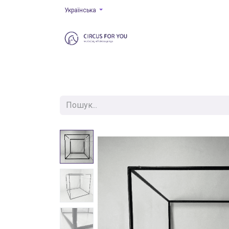
Українська
Головна
Повітряний реквізит
Підвіска