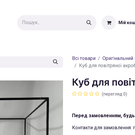
Мій ко
Еквилібр
Оригінальний
Аксесуари
Магазин
Блог
К
Всі товари
Оригінальний 
Куб для повітряної акро
Куб для пові
(перегляд 0)
Перед замовленням, будь 
Контакти для замовлення: 